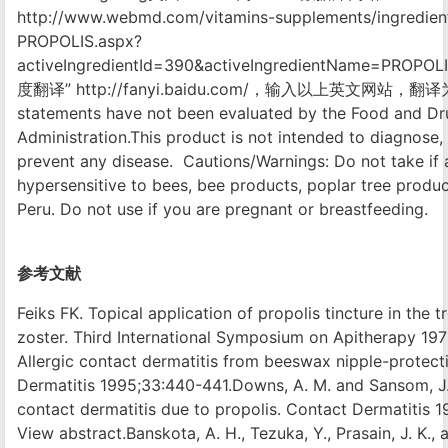
http://www.webmd.com/vitamins-supplements/ingredie
PROPOLIS.aspx?
activeIngredientId=390&activeIngredientName=PROP
度翻译” http://fanyi.baidu.com/，输入以上英文网站，翻译
statements have not been evaluated by the Food and Dr
Administration.This product is not intended to diagnose, t
prevent any disease. Cautions/Warnings: Do not take if a
hypersensitive to bees, bee products, poplar tree produc
Peru. Do not use if you are pregnant or breastfeeding.
参考文献
Feiks FK. Topical application of propolis tincture in the 
zoster. Third International Symposium on Apitherapy 197
Allergic contact dermatitis from beeswax nipple-protect
Dermatitis 1995;33:440-441.Downs, A. M. and Sansom, J.
contact dermatitis due to propolis. Contact Dermatitis 
View abstract.Banskota, A. H., Tezuka, Y., Prasain, J. K., 