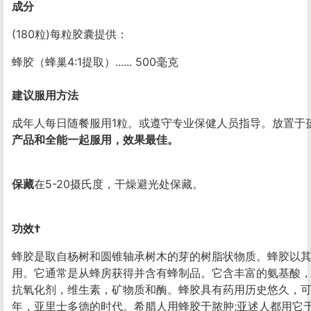
成分
(180粒)每粒胶囊提供：
蜂胶（蜂巢4:1提取）...... 500毫克
建议服用方法
成年人每日随餐服用1粒。或遵守专业保健人员指导。放置于
产品和全能一起服用，效果最佳。
保藏
在5-20摄氏度，干燥避光处保藏。
功效†
蜂胶是取自杨树和圆锥轴承树木的芽的树脂状物质。蜂胶以
用。它通常是从蜂房获得并含有蜂制品。它含丰富的氨基酸
抗氧化剂，维生素，矿物质和酶。蜂胶具有药用历史悠久，可
年，亚里士多德的时代。希腊人用蜂胶于脓肿;亚述人都用它于