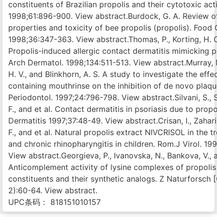
constituents of Brazilian propolis and their cytotoxic acti
1998;61:896-900. View abstract.Burdock, G. A. Review of
properties and toxicity of bee propolis (propolis). Food
1998;36:347-363. View abstract.Thomas, P., Korting, H. C.
Propolis-induced allergic contact dermatitis mimicking 
Arch Dermatol. 1998;134:511-513. View abstract.Murray, 
H. V., and Blinkhorn, A. S. A study to investigate the effe
containing mouthrinse on the inhibition of de novo plaqu
Periodontol. 1997;24:796-798. View abstract.Silvani, S., Sp
F., and et al. Contact dermatitis in psoriasis due to prop
Dermatitis 1997;37:48-49. View abstract.Crisan, I., Zahari
F., and et al. Natural propolis extract NIVCRISOL in the 
and chronic rhinopharyngitis in children. Rom.J Virol. 19
View abstract.Georgieva, P., Ivanovska, N., Bankova, V., a
Anticomplement activity of lysine complexes of propolis
constituents and their synthetic analogs. Z Naturforsch [
2):60-64. View abstract.
UPC条码： 818151010157