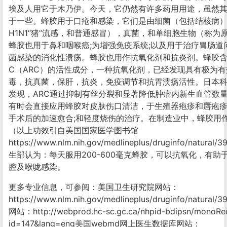
埃及人用它于木乃伊。今天，它仍然有许多药用用途，虽然
于一些。蜂胶用于口疮和感染，它们是由细菌（包括结核病
H1N1“猪”流感，和普通感冒），真菌，和单细胞生物（称为
蜂胶也用于鼻和咽喉癌;为增强免疫系统;以及用于治疗胃肠道
菌感染的消化性溃疡。蜂胶也用作抗氧化剂和抗炎剂。蜂胶含有称为A
C（ARC）的活性成分，一种抗氧化剂，已经发现具有极为
毒，抗真菌，保肝，抗炎，免疫调节和抗胃溃疡活性。日本
发现，ARC通过抑制有丝分裂和显著降低肿瘤内新生血管数
有时会直接应用蜂胶对皮肤伤口清洁，于生殖器疱疹和唇疱疹
手术后的加速愈合;和轻度烧伤的治疗。在制造业中，蜂胶用
（以上功效引自美国国家医学图书馆
https://www.nlm.nih.gov/medlineplus/druginfo/natura
生部认为：每天服用200-600毫克蜂胶，可以抗氧化，有助
腔及喉咙感染。
更多专业信息，可参阅：美国卫生研究院网站：
https://www.nlm.nih.gov/medlineplus/druginfo/natur
网站：http://webprod.hc-sc.gc.ca/nhpid-bdipsn/monoRe
id=147&lang=eng美国webmd网上医生数据库网站：